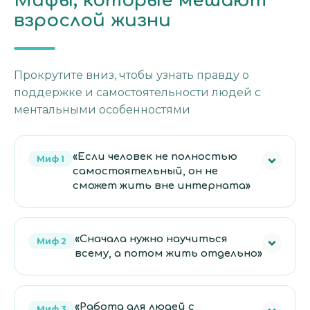
Мифы, которые мешают
взрослой жизни
Прокрутите вниз, чтобы узнать правду о
поддержке и самостоятельности людей с
ментальными особенностями
«Если человек не полностью
Миф 1
самостоятельный, он не
сможет жить вне интерната»
Факт:
Самостоятельность не обязана быть полной.
«Сначала нужно научиться
Миф 2
Человек может жить с поддержкой —
всему, а потом жить отдельно»
ежедневной, периодической или точечной.
Факт:
Многие навыки формируются только в
«Работа для людей с
Миф 3