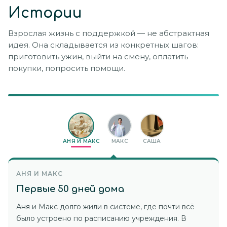
Истории
Первый шаг:
Записать, кто уже рядом с человеком
и какую помощь каждый может дать.
Взрослая жизнь с поддержкой — не абстрактная
идея. Она складывается из конкретных шагов:
приготовить ужин, выйти на смену, оплатить
покупки, попросить помощи.
АНЯ И МАКС
МАКС
САША
АНЯ И МАКС
Первые 50 дней дома
Аня и Макс долго жили в системе, где почти всё
было устроено по расписанию учреждения. В