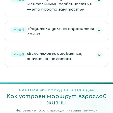
реальной среде: на кухне, в магазине, в
ментальными особенностями
дороге, в общении с соседями.
— это просто занятость»
Факт:
Работа даёт ответственность, расписание,
«Родители должны справиться
Миф 4
деньги, общение, статус и чувство «я нужен».
сами»
Факт:
Один родитель не должен заменять собой
«Если человек ошибается,
Миф 5
всю систему. Нужны специалисты, НКО,
значит, он не готов»
городские сервисы и понятный маршрут.
Факт:
Ошибки — часть обучения. Важно, чтобы
рядом была безопасная среда, где можно
попробовать снова.
СИСТЕМА «ИЗУМРУДНОГО ГОРОДА»
Как устроен маршрут взрослой
жизни
Человек не просто приходит «на занятие» — он